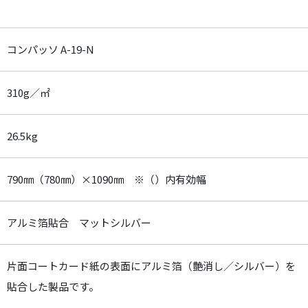
コンパッソ A-19-N
310g／㎡
26.5kg
790㎜（780㎜）×1090㎜ ※（）内有効幅
アルミ箔貼合 マットシルバー
片面コートカード紙の表面にアルミ箔（艶消し／シルバー）を
貼合した製品です。